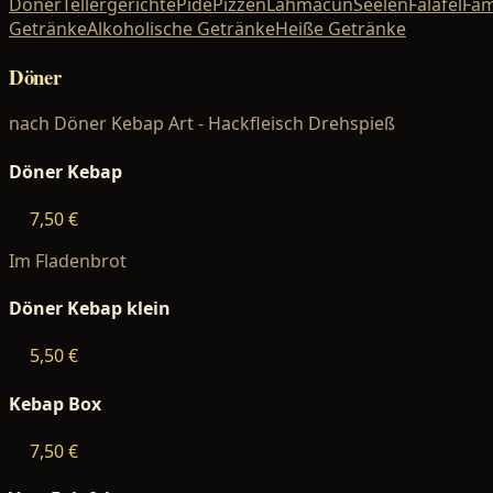
Döner
Tellergerichte
Pide
Pizzen
Lahmacun
Seelen
Falafel
Fam
Getränke
Alkoholische Getränke
Heiße Getränke
Döner
nach Döner Kebap Art - Hackfleisch Drehspieß
Döner Kebap
7,50 €
Im Fladenbrot
Döner Kebap klein
5,50 €
Kebap Box
7,50 €